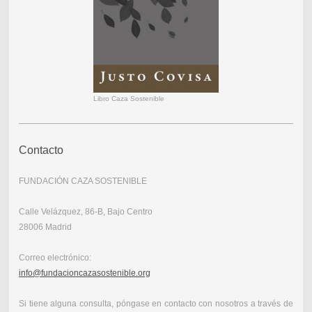
Libro Caza Sostenible
Contacto
FUNDACIÓN CAZA SOSTENIBLE
Calle Velázquez, 86-B, Bajo Centro
28006 Madrid
Correo electrónico:
info@fundacioncazasostenible.org
Si tiene alguna consulta, póngase en contacto con nosotros a través de