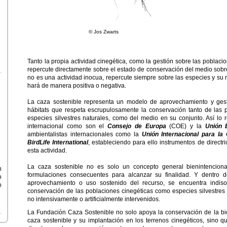
© Jos Zwarts
Tanto la propia actividad cinegética, como la gestión sobre las poblaci
repercute directamente sobre el estado de conservación del medio sobre
no es una actividad inocua, repercute siempre sobre las especies y su
hará de manera positiva o negativa.
La caza sostenible representa un modelo de aprovechamiento y gest
hábitats que respeta escrupulosamente la conservación tanto de las p
especies silvestres naturales, como del medio en su conjunto. Así lo r
internacional como son el
Consejo de Europa
(COE) y la
Unión
ambientalistas internacionales como la
Unión Internacional para la
BirdLife International
, estableciendo para ello instrumentos de direct
esta actividad.
La caza sostenible no es solo un concepto general bienintenci
n
formulaciones consecuentes para alcanzar su finalidad. Y dentro de 
o
aprovechamiento o uso sostenido del recurso, se encuentra indiso
o
conservación de las poblaciones cinegéticas como especies silvestres
no intensivamente o artificialmente intervenidos.
La Fundación Caza Sostenible no solo apoya la conservación de la bio
caza sostenible y su implantación en los terrenos cinegéticos, sino 